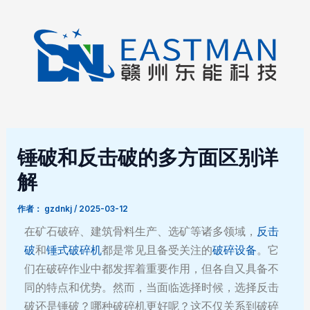
跳
Post
至
navigation
内
容
锤破和反击破的多方面区别详
解
作者：
gzdnkj
/
2025-03-12
在矿石破碎、建筑骨料生产、选矿等诸多领域，
反击
破
和
锤式破碎机
都是常见且备受关注的
破碎设备
。它
们在破碎作业中都发挥着重要作用，但各自又具备不
同的特点和优势。然而，当面临选择时候，选择反击
破还是锤破？哪种破碎机更好呢？这不仅关系到破碎