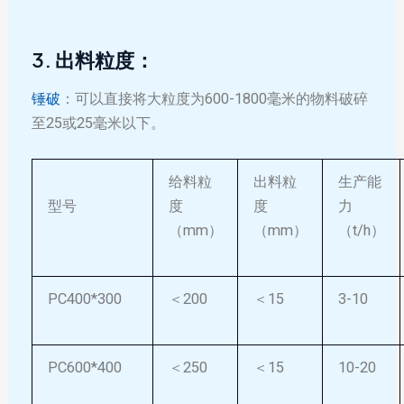
3. 出料粒度：
锤破
：可以直接将大粒度为600-1800毫米的物料破碎
至25或25毫米以下。
给料粒
出料粒
生产能
型号
度
度
力
（mm）
（mm）
（t/h）
PC400*300
＜200
＜15
3-10
PC600*400
＜250
＜15
10-20