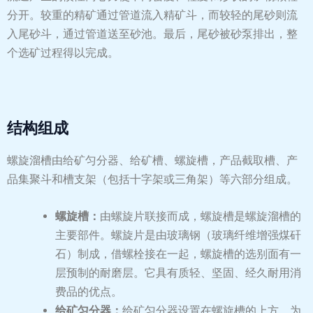
分开。较重的精矿通过管道流入精矿斗，而较轻的尾砂则流
入尾砂斗，通过管道送至砂池。最后，尾砂被砂泵排出，整
个选矿过程得以完成。
结构组成
螺旋溜槽由给矿匀分器、给矿槽、螺旋槽，产品截取槽、产
品集聚斗和槽支架（包括十字架或三角架）等六部分组成。
螺旋槽：
由螺旋片联接而成，螺旋槽是螺旋溜槽的
主要部件。螺旋片是由玻璃钢（玻璃纤维增强煤矸
石）制成，借螺栓接在一起，螺旋槽的选别面有一
层预制的耐磨层。它具有质轻、坚固、经久耐用消
费品的优点。
给矿匀分器：
给矿匀分器设置在螺旋槽的上方，为