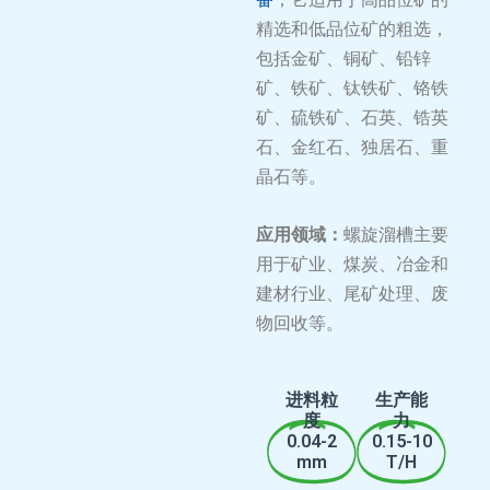
精选和低品位矿的粗选，
包括金矿、铜矿、铅锌
矿、铁矿、钛铁矿、铬铁
矿、硫铁矿、石英、锆英
石、金红石、独居石、重
晶石等。
应用领域：
螺旋溜槽主要
用于矿业、煤炭、冶金和
建材行业、尾矿处理、废
物回收等。
进料粒
生产能
度
力
0.04-2
0.15-10
mm
T/H