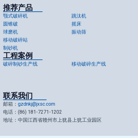
推荐产品
颚式破碎机
跳汰机
圆锥破
摇床
球磨机
振动筛
移动破碎站
制砂机
工程案例
破碎制砂生产线
移动破碎生产线
联系我们
邮箱：
gzdnkj@jxsc.com
电话：(86) 181-7271-1202
地址：中国江西省赣州市上犹县上犹工业园区