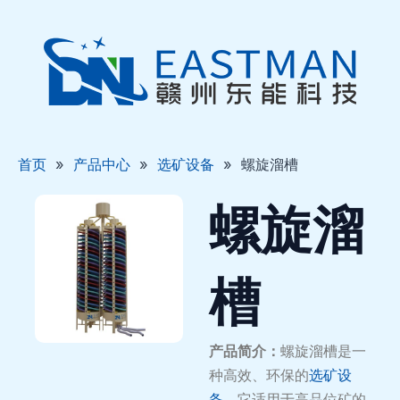
跳
至
内
容
首页
»
产品中心
»
选矿设备
»
螺旋溜槽
螺旋溜
槽
产品简介：
螺旋溜槽是一
种高效、环保的
选矿设
备
，它适用于高品位矿的