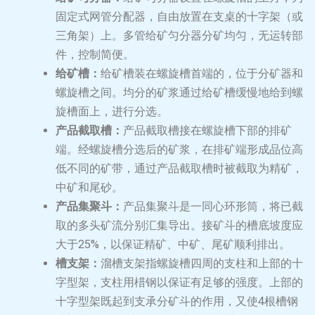
固定式网管分配器，自由放置在支桌的十字架（或
三角架）上。多管给矿匀分器分矿均匀，无运转部
件，控制简便。
给矿槽：
给矿槽装在螺旋槽首端的，位于分矿器和
螺旋槽之间。均分的矿浆通过给矿槽缓慢地给到螺
旋槽面上，进行分选。
产品截取槽：
产品截取槽接在螺旋槽下部的排矿
端。经螺旋槽分选后的矿浆，在排矿端形成品位高
低不同的矿带，通过产品截取槽时被截取为精矿，
中矿和尾砂。
产品集聚斗：
产品集聚斗是一同心环形筒，将已截
取的多头矿流分别汇集导出。接矿斗的槽底坡度应
大于25%，以保证精矿、中矿、尾矿顺利排出。
槽支架：
溜槽支架指螺旋槽四周的支柱和上部的十
字型架，支柱用棤钢以保证有足够的强度。上部的
十字型架既起到支承分矿斗的作用，又使4根槽钢