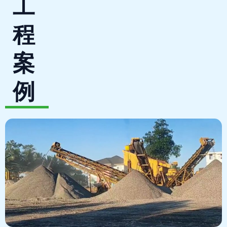
工
程
案
例