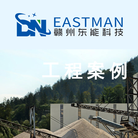
跳
至
内
容
工 程 案 例