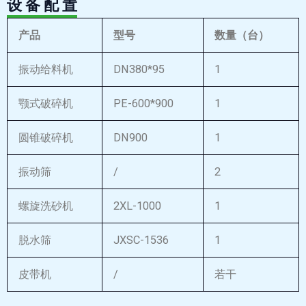
设 备 配 置
产品
型号
数量（台）
振动给料机
DN380*95
1
颚式破碎机
PE-600*900
1
圆锥破碎机
DN900
1
振动筛
/
2
螺旋洗砂机
2XL-1000
1
脱水筛
JXSC-1536
1
皮带机
/
若干