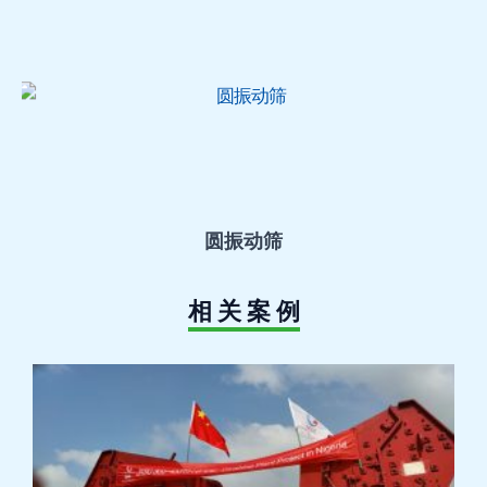
圆振动筛
相 关 案 例