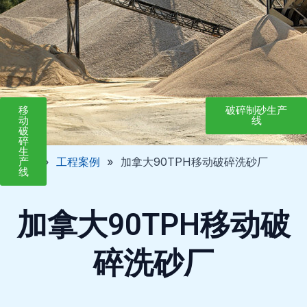
移
破碎制砂生产
动
线
破
碎
生
首页
»
工程案例
»
加拿大90TPH移动破碎洗砂厂
产
线
加拿大90TPH移动破
碎洗砂厂