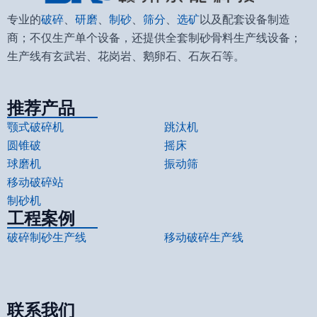
专业的
破碎
、
研磨
、
制砂
、
筛分
、
选矿
以及配套设备制造
商；不仅生产单个设备，还提供全套制砂骨料生产线设备；
生产线有玄武岩、花岗岩、鹅卵石、石灰石等。
推荐产品
颚式破碎机
跳汰机
圆锥破
摇床
球磨机
振动筛
移动破碎站
制砂机
工程案例
破碎制砂生产线
移动破碎生产线
联系我们