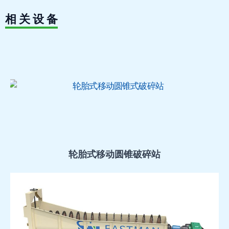
相 关 设 备
轮胎式移动圆锥破碎站